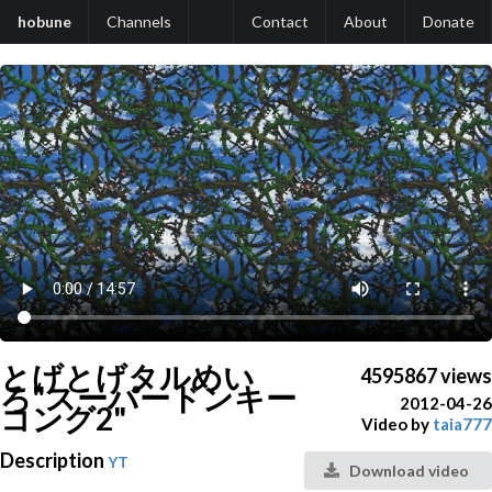
hobune
Channels
Contact
About
Donate
とげとげタルめい
4595867 views
ろ"スーパードンキー
2012-04-26
コング2"
Video by
taia777
Description
YT
Download video