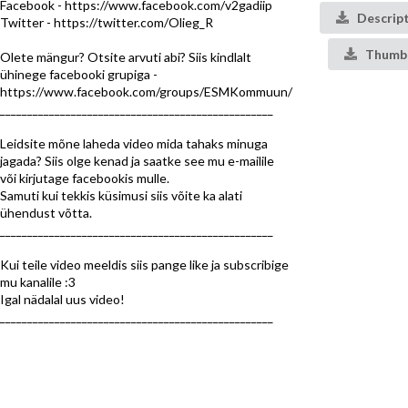
Facebook - https://www.facebook.com/v2gadiip
Descrip
Twitter - https://twitter.com/Olieg_R
Thumbn
Olete mängur? Otsite arvuti abi? Siis kindlalt
ühinege facebooki grupiga -
https://www.facebook.com/groups/ESMKommuun/
________________________________________­__________
Leidsite mõne laheda video mida tahaks minuga
jagada? Siis olge kenad ja saatke see mu e-mailile
või kirjutage facebookis mulle.
Samuti kui tekkis küsimusi siis võite ka alati
ühendust võtta.
________________________________________­__________
Kui teile video meeldis siis pange like ja subscribige
mu kanalile :3
Igal nädalal uus video!
________________________________________­__________