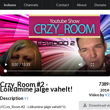
hobune
Channels
Contact
About
Donate
Crzy_Room #2 -
7389 
Lõikumine jalge vahelt!
2014
Video by
V2
Description
YT
Download vi
///Crzy_Room #2 - Lõikumine jalge vahelt!\\\